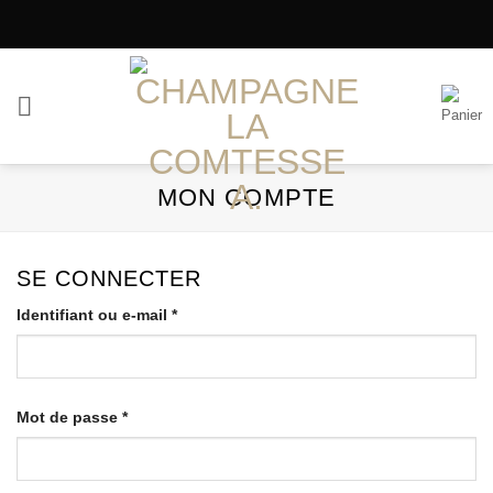
Passer
au
contenu
MON COMPTE
SE CONNECTER
Obligatoire
Identifiant ou e-mail
*
Obligatoire
Mot de passe
*