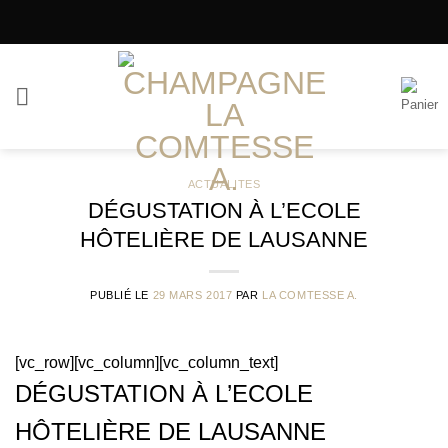
Passer
au
contenu
ACTUALITES
DÉGUSTATION À L’ECOLE
HÔTELIÈRE DE LAUSANNE
PUBLIÉ LE
29 MARS 2017
PAR
LA COMTESSE A.
[vc_row][vc_column][vc_column_text]
DÉGUSTATION À L’ECOLE
HÔTELIÈRE DE LAUSANNE